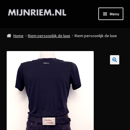
Ga
Ga
Menu
door
direct
naar
naar
Home
navigatie
de
Home
Riem persoonlijk de luxe
Riem persoonlijk de luxe
inhoud
Winkel
Winkelmand
🔍
Afrekenen
Contact en Informatie