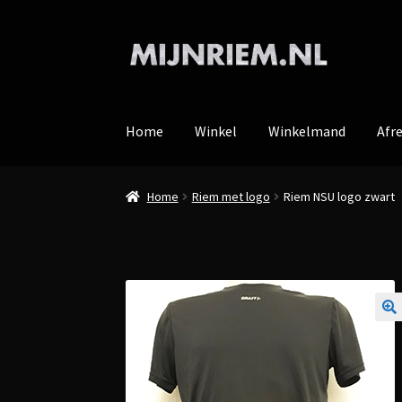
Ga
Ga
door
direct
naar
naar
navigatie
de
Home
Winkel
Winkelmand
Afr
inhoud
Home
Riem met logo
Riem NSU logo zwart
🔍