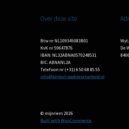
Over deze site
Adr
Btw nr NL109345083B01
Wytz
KvK nr 59647876
De W
IBAN: NL32ABNA0570248531
8406
BIC: ABNANL2A
Telefoon nr (+31) 6 50 68 85 55
info@knijpstraadviesenarbeid.nl
© mijnriem 2026
Built with WooCommerce
.